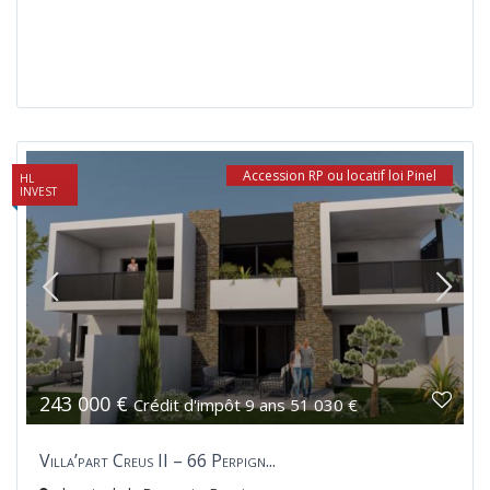
Accession RP ou locatif loi Pinel
HL
INVEST
243 000 €
Crédit d'impôt 9 ans 51 030 €
Villa’part Creus II – 66 Perpign...