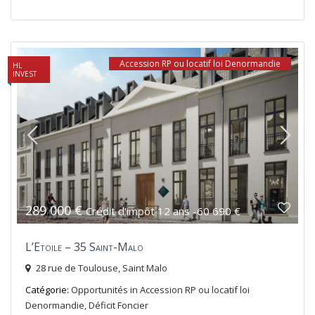
Accession RP ou locatif loi Denormandie
HL
INVEST
289 000 €
Crédit d'impôt 12 ans -60 690 €
L’Etoile – 35 Saint-Malo
28 rue de Toulouse,
Saint Malo
Catégorie:
Opportunités
in
Accession RP ou locatif loi
Denormandie
,
Déficit Foncier