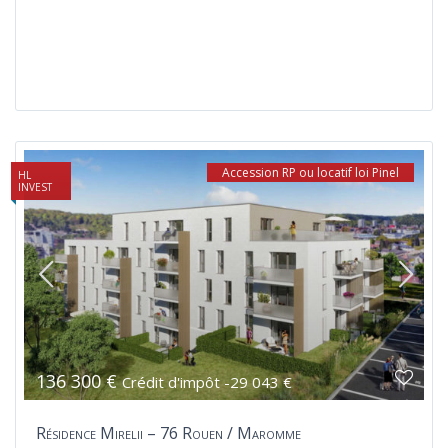
Accession RP ou locatif loi Pinel
HL
INVEST
136 300 €
Crédit d'impôt -29 043 €
Résidence Mirelii – 76 Rouen / Maromme