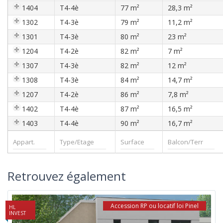
1404
T4-4è
77 m²
28,3 m²
1302
T4-3è
79 m²
11,2 m²
1301
T4-3è
80 m²
23 m²
1204
T4-2è
82 m²
7 m²
1307
T4-3è
82 m²
12 m²
1308
T4-3è
84 m²
14,7 m²
1207
T4-2è
86 m²
7,8 m²
1402
T4-4è
87 m²
16,5 m²
1403
T4-4è
90 m²
16,7 m²
Retrouvez également
Accession RP ou locatif loi Pinel
HL
INVEST