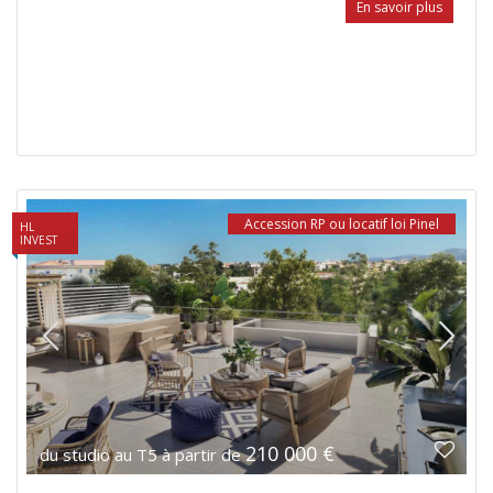
En savoir plus
Accession RP ou locatif loi Pinel
HL
INVEST
210 000 €
du studio au T5 à partir de