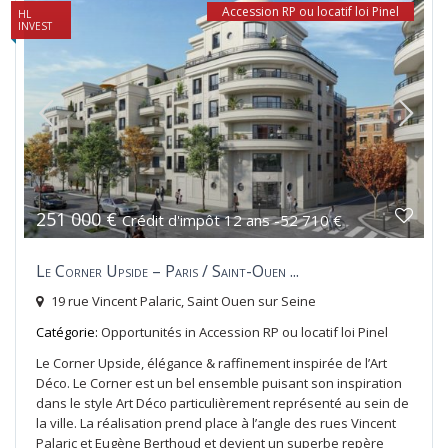
Accession RP ou locatif loi Pinel
HL
INVEST
251 000 €
Crédit d'impôt 12 ans -52 710 €
Le Corner Upside – Paris / Saint-Ouen ...
19 rue Vincent Palaric,
Saint Ouen sur Seine
Catégorie:
Opportunités
in
Accession RP ou locatif loi Pinel
Le Corner Upside, élégance & raffinement inspirée de l’Art
Déco. Le Corner est un bel ensemble puisant son inspiration
dans le style Art Déco particulièrement représenté au sein de
la ville. La réalisation prend place à l’angle des rues Vincent
Palaric et Eugène Berthoud et devient un superbe repère