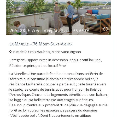
265 000 €
Crédit d'impôt 12 ans -55 650 €
La Marelle – 76 Mont-Saint-Aignan
rue de la Croix Vaubois,
Mont-Saint-Aignan
Catégorie:
Opportunités
in
Accession RP ou locatif loi Pinel
,
Résidence principale ou locatif Pinel
La Marelle… Une parenthèse de douceur Dans cet écrin de
sérénité que constitue le domaine “L’échappée belle“, la
résidence La Marelle occupe la partie sud ; celle tournée vers
le stade, les courts de tennis avec pour horizon, le Bois de
l’Archevêque. Chacun des logements bénéficie de son balcon,
sa loggia ou sa belle terrasse aux étages supérieurs.
Beaucoup d’entre eux profitent d’une jolie vue dégagée sur la
forêt au loin ou sur les espaces paysagers du domaine
“L’échappée belle“. Dont 3 appartements en attique