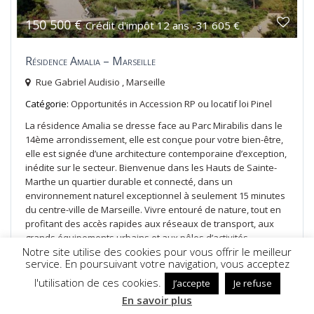
150 500 €
Crédit d'impôt 12 ans -31 605 €
Résidence Amalia – Marseille
Rue Gabriel Audisio ,
Marseille
Catégorie:
Opportunités
in
Accession RP ou locatif loi Pinel
La résidence Amalia se dresse face au Parc Mirabilis dans le
14ème arrondissement, elle est conçue pour votre bien-être,
elle est signée d’une architecture contemporaine d’exception,
inédite sur le secteur. Bienvenue dans les Hauts de Sainte-
Marthe un quartier durable et connecté, dans un
environnement naturel exceptionnel à seulement 15 minutes
du centre-ville de Marseille. Vivre entouré de nature, tout en
profitant des accès rapides aux réseaux de transport, aux
grands équipements urbains et aux pôles d’activités
Notre site utilise des cookies pour vous offrir le meilleur
environnants, tels sont les atouts de ce quartier en pleine
service. En poursuivant votre navigation, vous acceptez
évolution.
En savoir plus
l'utilisation de ces cookies.
J’accepte
Je refuse
NOUS APPELER
En savoir plus