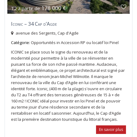
178 000 €
T2 à partir de
Iconic – 34 Cap d’Agde
avenue des Sergents,
Cap d'Agde
Catégorie:
Opportunités
in
Accession RP ou locatif loi Pinel
ICONIC se place sous le signe du renouveau et de la
modernité pour permettre à la ville de se réinventer en
puisant sa force de son riche passé maritime. Audacieux,
élégant et emblématique, ce projet architectural est signé par
l’architecte de renom Jean-Michel Wilmotte. Il marque le
renouveau de la ville du Cap d’Agde en lui conférant une
identité forte. Iconic, (400 m de la plage) s'ouvre en circulaire
du T2 au T4 offrant des terrasses généreuses de 15 à + de
160 m2 ! ICONIC idéal pour investir en loi Pinel et de pouvoir
au terme jouir d'une résidence secondaire et de la
rentabiliser en locatif saisonnier. Aujourd’hui, le Cap d’Agde
est la première destination touristique du littoral français.
En savoir plus