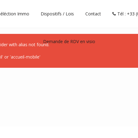
éléction Immo
Dispositifs / Lois
Contact
Tél : +33 
Demande de RDV en visio
lider with alias
not found.
' or 'accueil-mobile'