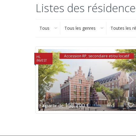
Listes des résidence
Tous
Tous les genres
Toutes les r
Accession RP, secondaire et/ou locatif
HL
INVEST
158 200 €
à partir de