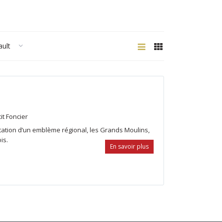
ault
it Foncier
ation d’un emblème régional, les Grands Moulins,
is.
En savoir plus