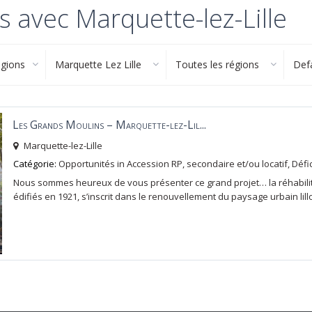
s avec Marquette-lez-Lille
égions
Marquette Lez Lille
Toutes les régions
Def
Les Grands Moulins – Marquette-lez-Lil...
Marquette-lez-Lille
Catégorie:
Opportunités
in
Accession RP, secondaire et/ou locatif
,
Défic
Nous sommes heureux de vous présenter ce grand projet… la réhabilit
édifiés en 1921, s’inscrit dans le renouvellement du paysage urbain lillo