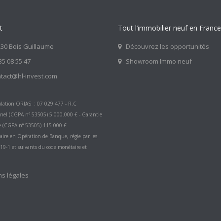
t
Tout l’immobilier neuf en France
30 Bois Guillaume
Découvrez les opportunités
35 08 55 47
Showroom Immo neuf
tact@hl-invest.com
lation ORIAS : 07 029 477 - R.C
nnel (CGPA n° 53505) 5 000.000 € - Garantie
e (CGPA n° 53505) 115 000 €
aire en Opération de Banque, régie par les
L519-1 et suivants du code monétaire et
s légales