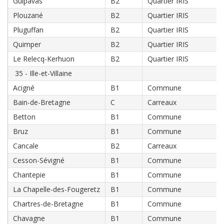
Guipavas
B2
Quartier IRIS
Plouzané
B2
Quartier IRIS
Pluguffan
B2
Quartier IRIS
Quimper
B2
Quartier IRIS
Le Relecq-Kerhuon
B2
Quartier IRIS
35 - Ille-et-Villaine
Acigné
B1
Commune
Bain-de-Bretagne
C
Carreaux
Betton
B1
Commune
Bruz
B1
Commune
Cancale
B2
Carreaux
Cesson-Sévigné
B1
Commune
Chantepie
B1
Commune
La Chapelle-des-Fougeretz
B1
Commune
Chartres-de-Bretagne
B1
Commune
Chavagne
B1
Commune