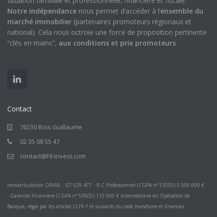
situation familiale et professionnelle, financière et fiscale.
Notre indépendance
nous permet d’accéder à l’
ensemble du
marché immobilier
(partenaires promoteurs régionaux et
national). Cela nous octroie une force de proposition pertinente
“clés en mains”,
aux conditions et prix promoteurs
Contact
76230 Bois Guillaume
02 35 08 55 47
contact@hl-invest.com
Immatriculation ORIAS : 07 029 477 - R.C Professionnel (CGPA n° 53505) 5 000.000 €
- Garantie Financière (CGPA n° 53505) 115 000 € Intermédiaire en Opération de
Banque, régie par les articles L519-1 et suivants du code monétaire et financier