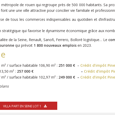
 métropole de rouen qui regroupe près de 500 000 habitants. Sa prox
ont une une ville attractive pour concilier vie familiale et professionn
pose de tous les commerces indispensables au quotidien et d’infrastru
ation stratégique qui favorise le dynamisme économique grâce aux nomb
llée de la Seine, Renault, Sanofi, Ferrero, Bolloré logistique… Le
com
Couronne
qui prévoit
1 800 nouveaux emplois
en 2023.
ne
1 m² / surface habitable 106,90 m² :
251 000 €
–
Crédit d’impôt Pin
13,50 m² :
257 000 € –
Crédit d’impôt Pi
7 m² / surface habitable 102,97 m² :
249 000 € –
Crédit d’impôt Pin
 plans
VILLA PART EN SEINE LOT 1