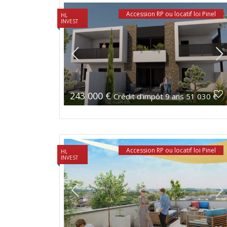
Accession RP ou locatif loi Pinel
HL
INVEST
243 000 €
Crédit d'impôt 9 ans 51 030 €
Accession RP ou locatif loi Pinel
HL
INVEST