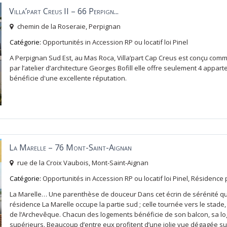
Villa’part Creus II – 66 Perpign...
chemin de la Roseraie,
Perpignan
Catégorie:
Opportunités
in
Accession RP ou locatif loi Pinel
A Perpignan Sud Est, au Mas Roca, Villa’part Cap Creus est conçu com
par l’atelier d’architecture Georges Bofill elle offre seulement 4 appar
bénéficie d'une excellente réputation.
La Marelle – 76 Mont-Saint-Aignan
rue de la Croix Vaubois,
Mont-Saint-Aignan
Catégorie:
Opportunités
in
Accession RP ou locatif loi Pinel
,
Résidence p
La Marelle… Une parenthèse de douceur Dans cet écrin de sérénité que
résidence La Marelle occupe la partie sud ; celle tournée vers le stade,
de l’Archevêque. Chacun des logements bénéficie de son balcon, sa lo
supérieurs. Beaucoup d’entre eux profitent d’une jolie vue dégagée sur