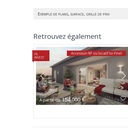
Exemple de plans, surface, grille de prix
Retrouvez également
Accession RP ou locatif loi Pinel
HL
INVEST
154 000 €
A partir de