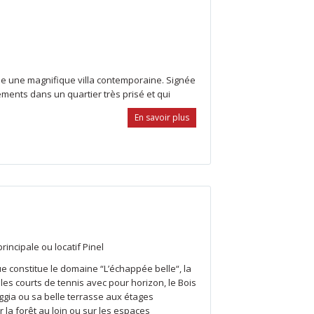
me une magnifique villa contemporaine. Signée
tements dans un quartier très prisé et qui
En savoir plus
rincipale ou locatif Pinel
 constitue le domaine “L’échappée belle“, la
 les courts de tennis avec pour horizon, le Bois
ggia ou sa belle terrasse aux étages
 la forêt au loin ou sur les espaces