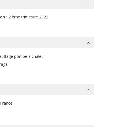
son :
2 ème trimestre 2022
auffage pompe à chaleur
rage
France