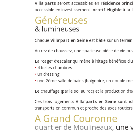
Villa’parts
seront accessibles en
résidence princ
accessible en investissement
locatif éligible à la 
Généreuses
& lumineuses
Chaque
Villa’part en Seine
est bâtie sur un terra
Au rez de chaussez, une spacieuse pièce de vie ouv
La “cage” d’escalier qui mène à l’étage bénéficie d’
u
•
4 belles chambres
•
un dressing
•
une 2ème salle de bains (baignoire, un double m
Le chauffage (par le sol au rdc) et la production 
Ces trois logements
Villa’parts en Seine sont i
transports en commun et proche des axes routiers 
A Grand Couronne
quartier de Moulineaux
, une 