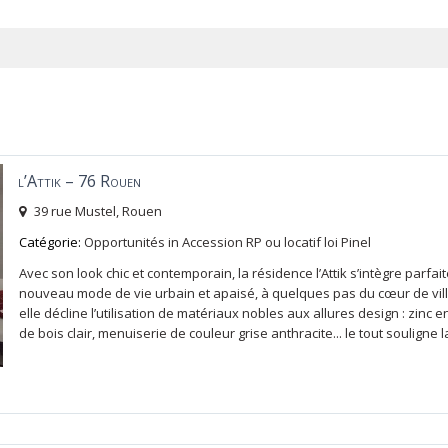
l’Attik – 76 Rouen
39 rue Mustel,
Rouen
Catégorie:
Opportunités
in
Accession RP ou locatif loi Pinel
Avec son look chic et contemporain, la résidence l’Attik s’intègre parfa
nouveau mode de vie urbain et apaisé, à quelques pas du cœur de ville
elle décline l’utilisation de matériaux nobles aux allures design : zinc 
de bois clair, menuiserie de couleur grise anthracite... le tout soulign