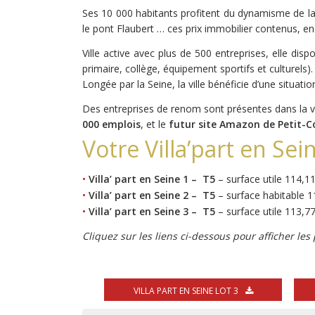
Ses 10 000 habitants profitent du dynamisme de la
le pont Flaubert … ces prix immobilier contenus, en f
Ville active avec plus de 500 entreprises, elle dis
primaire, collège, équipement sportifs et culturels).
Longée par la Seine, la ville bénéficie d’une situ
Des entreprises de renom sont présentes dans la va
000 emplois
, et le
futur site Amazon de Petit-
Votre Villa’part en Sei
•
Villa’ part en Seine 1 – T5
– surface utile 114,1
•
Villa’ part en Seine 2 – T5
– surface habitable 1
•
Villa’ part en Seine 3 – T5
– surface utile 113,7
Cliquez sur les liens ci-dessous pour afficher les
VILLA PART EN SEINE LOT 3