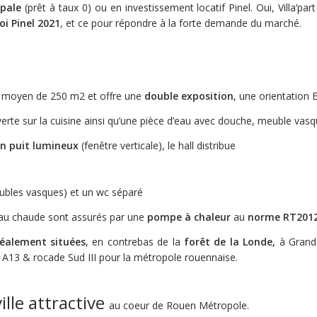
ipale
(prêt à taux 0) ou en investissement locatif Pinel. Oui, Villa’par
loi Pinel 2021
, et ce pour répondre à la forte demande du marché.
in moyen de 250 m2 et offre une
double exposition
, une orientation 
erte sur la cuisine ainsi qu’une pièce d’eau avec douche, meuble vasq
n puit lumineux
(fenêtre verticale), le hall distribue
eubles vasques) et un wc séparé
d’eau chaude sont assurés par une
pompe à chaleur
au
norme RT201
déalement situées
, en contrebas de la
forêt de la Londe,
à Grand 
A13 & rocade Sud III pour la métropole rouennaise.
ville attractive
au coeur de Rouen Métropole.