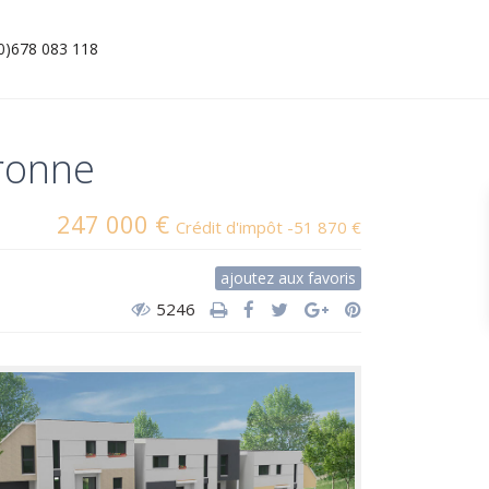
(0)678 083 118
uronne
247 000 €
Crédit d'impôt -51 870 €
ajoutez aux favoris
5246