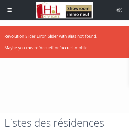
Revolution Slider Error: Slider with alias
not found.
Maybe you mean: 'Accueil' or 'accueil-mobile'
Listes des résidences