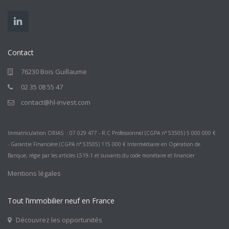
Contact
76230 Bois Guillaume
02 35 08 55 47
contact@hl-invest.com
Immatriculation ORIAS : 07 029 477 - R.C Professionnel (CGPA n° 53505) 5 000.000 €
- Garantie Financière (CGPA n° 53505) 115 000 € Intermédiaire en Opération de
Banque, régie par les articles L519-1 et suivants du code monétaire et financier
Mentions légales
Tout l’immobilier neuf en France
Découvrez les opportunités