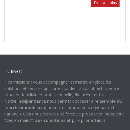
En savoir plus
HL Invest
Nos missions : vous accompagner et mettre en place les
solutions et services qui correspondent à vos objectifs, votre
situation familiale et professionnelle, financière et fiscale.
Notre indépendance
nous permet d’accéder à l’
ensemble du
marché immobilier
(partenaires promoteurs régionaux et
national). Cela nous octroie une force de proposition pertinente
“clés en mains”,
aux conditions et prix promoteurs